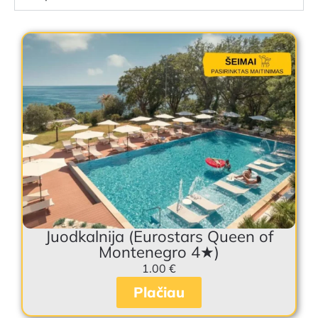
Juodkalnija (Eurostars Queen of
Montenegro 4★)
1.00
€
Plačiau