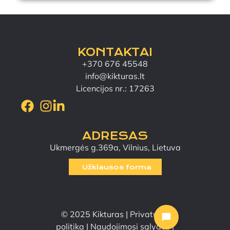
KONTAKTAI
+370 676 45548
info@kikturas.lt
Licencijos nr.: 17263
ADRESAS
Ukmergės g.369a, Vilnius, Lietuva
Užklausos forma
© 2025 Kikturas |
Privatumo
politika
|
Naudojimosi sąlygos
|