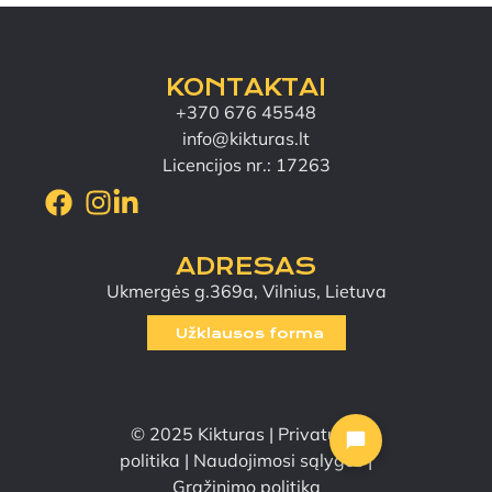
KONTAKTAI
+370 676 45548
info@kikturas.lt
Licencijos nr.: 17263
ADRESAS
Ukmergės g.369a, Vilnius, Lietuva
Užklausos forma
© 2025 Kikturas |
Privatumo
politika
|
Naudojimosi sąlygos
|
Grąžinimo politika