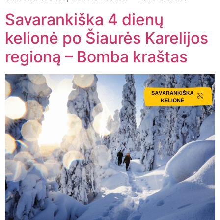
Savarankiška 4 dienų
kelionė po Šiaurės Karelijos
regioną – Bomba kraštas