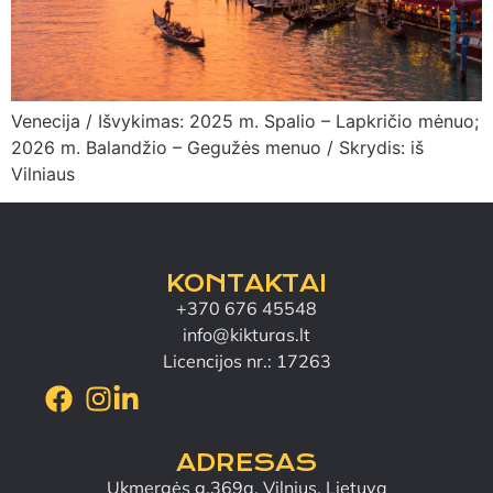
Venecija / Išvykimas: 2025 m. Spalio – Lapkričio mėnuo;
2026 m. Balandžio – Gegužės menuo / Skrydis: iš
Vilniaus
KONTAKTAI
+370 676 45548
info@kikturas.lt
Licencijos nr.: 17263
ADRESAS
Ukmergės g.369a, Vilnius, Lietuva