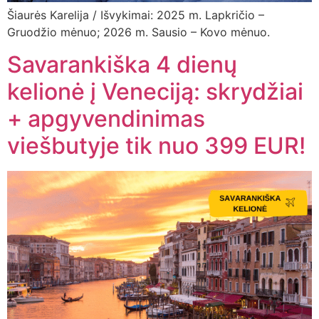
Šiaurės Karelija / Išvykimai: 2025 m. Lapkričio –
Gruodžio mėnuo; 2026 m. Sausio – Kovo mėnuo.
Savarankiška 4 dienų
kelionė į Veneciją: skrydžiai
+ apgyvendinimas
viešbutyje tik nuo 399 EUR!