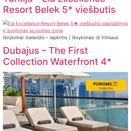
Resort Belek 5* viešbutis
Išvykimai: balandis – lapkritis / Išvykimas: iš Vilniaus
Dubajus – The First
Collection Waterfront 4*