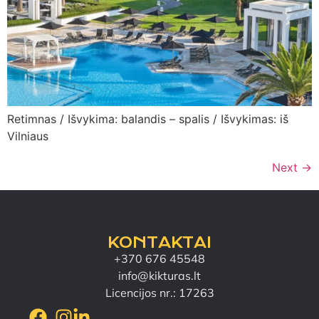
Retimnas / Išvykima: balandis – spalis / Išvykimas: iš
Vilniaus
Next
→
KONTAKTAI
+370 676 45548
info@kikturas.lt
Licencijos nr.: 17263