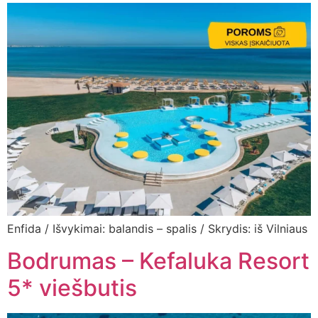
Enfida / Išvykimai: balandis – spalis / Skrydis: iš Vilniaus
Bodrumas – Kefaluka Resort
5* viešbutis