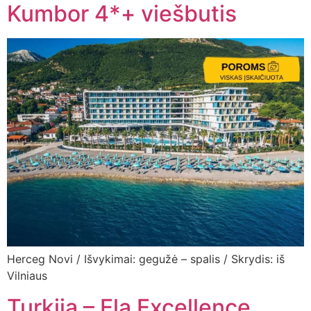
Kumbor 4*+ viešbutis
Herceg Novi / Išvykimai: gegužė – spalis / Skrydis: iš
Vilniaus
Turkija – Ela Excellence